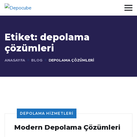
Etiket:
depolama
çözümleri
ANASAYFA
BLOG
DEPOLAMA ÇÖZÜMLERI
DEPOLAMA HIZMETLERI
Modern Depolama Çözümleri