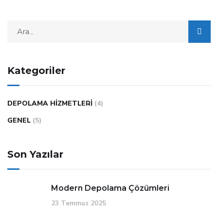
Search
for:
Kategoriler
DEPOLAMA HIZMETLERI
(4)
GENEL
(5)
Son Yazılar
Modern Depolama Çözümleri
23 Temmuz 2025