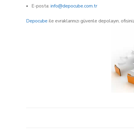
E-posta:
info@depocube.com.tr
Depocube
ile evraklarınızı güvenle depolayın, ofisin