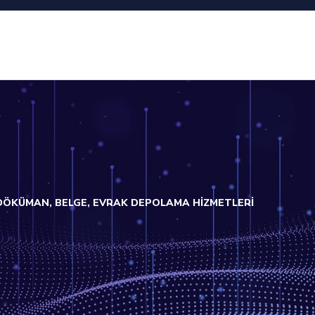
 DÖKÜMAN, BELGE, EVRAK DEPOLAMA HİZMETLERİ