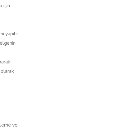
 için
i yapılır.
belgenin
parak
l olarak
ivleme ve