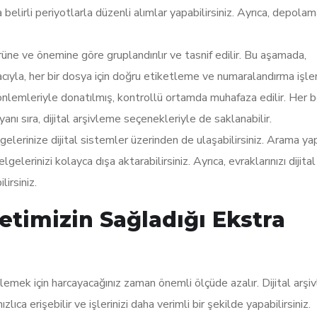
belirli periyotlarla düzenli alımlar yapabilirsiniz. Ayrıca, depolama
ne ve önemine göre gruplandırılır ve tasnif edilir. Bu aşamada,
cıyla, her bir dosya için doğru etiketleme ve numaralandırma işlem
önlemleriyle donatılmış, kontrollü ortamda muhafaza edilir. Her 
anı sıra, dijital arşivleme seçenekleriyle de saklanabilir.
elerinize dijital sistemler üzerinden de ulaşabilirsiniz. Arama ya
lgelerinizi kolayca dışa aktarabilirsiniz. Ayrıca, evraklarınızı dijita
irsiniz.
timizin Sağladığı Ekstra
emek için harcayacağınız zaman önemli ölçüde azalır. Dijital arş
ca erişebilir ve işlerinizi daha verimli bir şekilde yapabilirsiniz.