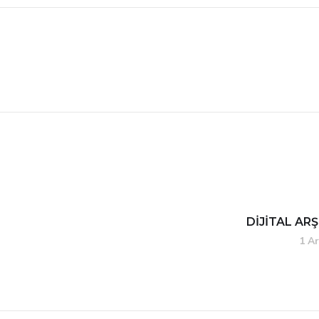
DİJİTAL AR
1 Ar