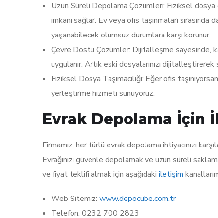
Uzun Süreli Depolama Çözümleri: Fiziksel dosya d
imkanı sağlar. Ev veya ofis taşınmaları sırasında d
yaşanabilecek olumsuz durumlara karşı korunur.
Çevre Dostu Çözümler: Dijitalleşme sayesinde, kağ
uygulanır. Artık eski dosyalarınızı dijitalleştirerek
Fiziksel Dosya Taşımacılığı: Eğer ofis taşınıyorsa
yerleştirme hizmeti sunuyoruz.
Evrak Depolama İçin İ
Firmamız, her türlü evrak depolama ihtiyacınızı karş
Evrağınızı güvenle depolamak ve uzun süreli saklama i
ve fiyat teklifi almak için aşağıdaki
iletişim
kanallarım
Web Sitemiz:
www.depocube.com.tr
Telefon: 0232 700 2823