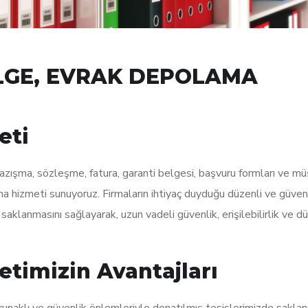
LGE, EVRAK DEPOLAMA
eti
zışma, sözleşme, fatura, garanti belgesi, başvuru formları ve mü
ama hizmeti sunuyoruz. Firmaların ihtiyaç duyduğu düzenli ve güven
saklanmasını sağlayarak, uzun vadeli güvenlik, erişilebilirlik ve d
timizin Avantajları
unaklı ve güvenlik önlemleriyle donatılmış tesislerimizde saklan