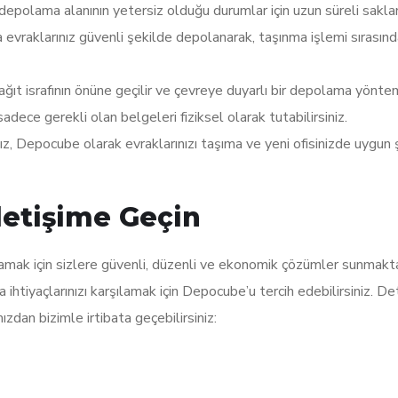
epolama alanının yetersiz olduğu durumlar için uzun süreli sakl
a evraklarınız güvenli şekilde depolanarak, taşınma işlemi sırasın
ıt israfının önüne geçilir ve çevreye duyarlı bir depolama yönte
 sadece gerekli olan belgeleri fiziksel olarak tutabilirsiniz.
nız, Depocube olarak evraklarınızı taşıma ve yeni ofisinizde uygun 
letişime Geçin
ılamak için sizlere güvenli, düzenli ve ekonomik çözümler sunmakta
htiyaçlarınızı karşılamak için Depocube’u tercih edebilirsiniz. Det
ızdan bizimle irtibata geçebilirsiniz: