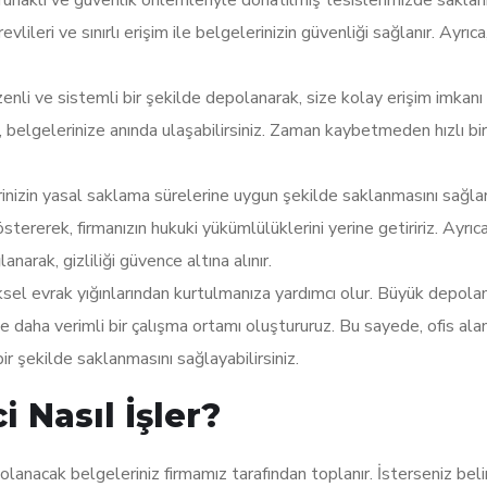
lileri ve sınırlı erişim ile belgelerinizin güvenliği sağlanır. Ayrıca
zenli ve sistemli bir şekilde depolanarak, size kolay erişim imkanı
n, belgelerinize anında ulaşabilirsiniz. Zaman kaybetmeden hızlı bi
izin yasal saklama sürelerine uygun şekilde saklanmasını sağlar
tererek, firmanızın hukuki yükümlülüklerini yerine getiririz. Ayrıca
narak, gizliliği güvence altına alınır.
ziksel evrak yığınlarından kurtulmanıza yardımcı olur. Büyük depol
zde daha verimli bir çalışma ortamı oluştururuz. Bu sayede, ofis alan
bir şekilde saklanmasını sağlayabilirsiniz.
 Nasıl İşler?
anacak belgeleriniz firmamız tarafından toplanır. İsterseniz belirl