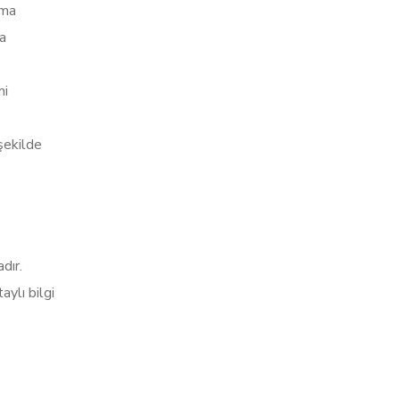
ama
da
mi
şekilde
dır.
aylı bilgi