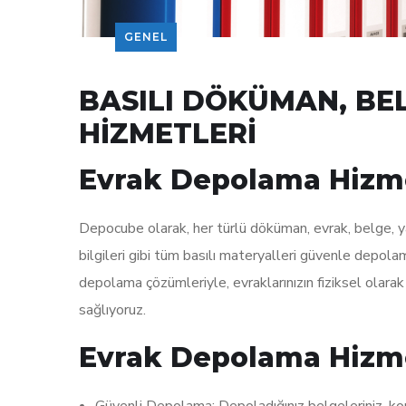
GENEL
BASILI DÖKÜMAN, BE
HİZMETLERİ
Evrak Depolama Hizm
Depocube olarak, her türlü döküman, evrak, belge, ya
bilgileri gibi tüm basılı materyalleri güvenle depol
depolama çözümleriyle, evraklarınızın fiziksel olarak 
sağlıyoruz.
Evrak Depolama Hizme
Güvenli Depolama: Depoladığınız belgeleriniz, kor