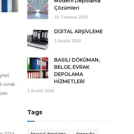
Modern Depolama
Çözümleri
23 Temmuz 2025
DİJİTAL ARŞİVLEME
1 Aralık 2020
BASILI DÖKÜMAN,
BELGE, EVRAK
DEPOLAMA
şteri
HİZMETLERİ
li evrak
1 Aralık 2020
üzen
Tags
ır. 7/24
bireysel depolama
depocube