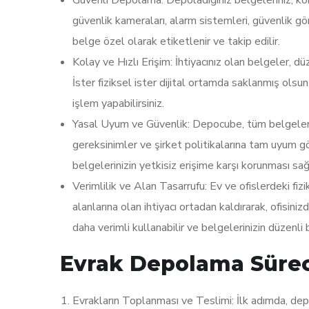
güvenlik kameraları, alarm sistemleri, güvenlik görev
belge özel olarak etiketlenir ve takip edilir.
Kolay ve Hızlı Erişim: İhtiyacınız olan belgeler, dü
İster fiziksel ister dijital ortamda saklanmış olsu
işlem yapabilirsiniz.
Yasal Uyum ve Güvenlik: Depocube, tüm belgelerin
gereksinimler ve şirket politikalarına tam uyum gös
belgelerinizin yetkisiz erişime karşı korunması sağla
Verimlilik ve Alan Tasarrufu: Ev ve ofislerdeki fi
alanlarına olan ihtiyacı ortadan kaldırarak, ofisini
daha verimli kullanabilir ve belgelerinizin düzenli 
Evrak Depolama Süreci
Evrakların Toplanması ve Teslimi: İlk adımda, depol