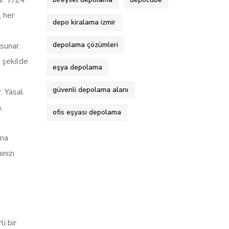
, her
depo kiralama izmir
depolama çözümleri
 sunar.
r şekilde
eşya depolama
güvenli depolama alanı
. Yasal
,
ofis eşyası depolama
ama
ınızı
i bir