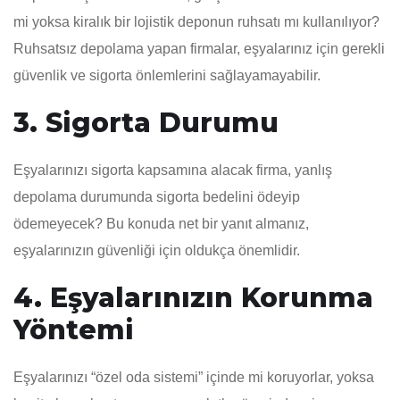
mi yoksa kiralık bir lojistik deponun ruhsatı mı kullanılıyor?
Ruhsatsız depolama yapan firmalar, eşyalarınız için gerekli
güvenlik ve sigorta önlemlerini sağlayamayabilir.
3. Sigorta Durumu
Eşyalarınızı sigorta kapsamına alacak firma, yanlış
depolama durumunda sigorta bedelini ödeyip
ödemeyecek? Bu konuda net bir yanıt almanız,
eşyalarınızın güvenliği için oldukça önemlidir.
4. Eşyalarınızın Korunma
Yöntemi
Eşyalarınızı “özel oda sistemi” içinde mi koruyorlar, yoksa