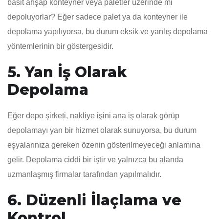
basit ahşap konteyner veya paletler üzerinde mi
depoluyorlar? Eğer sadece palet ya da konteyner ile
depolama yapılıyorsa, bu durum eksik ve yanlış depolama
yöntemlerinin bir göstergesidir.
5. Yan İş Olarak
Depolama
Eğer depo şirketi, nakliye işini ana iş olarak görüp
depolamayı yan bir hizmet olarak sunuyorsa, bu durum
eşyalarınıza gereken özenin gösterilmeyeceği anlamına
gelir. Depolama ciddi bir iştir ve yalnızca bu alanda
uzmanlaşmış firmalar tarafından yapılmalıdır.
6. Düzenli İlaçlama ve
Kontrol