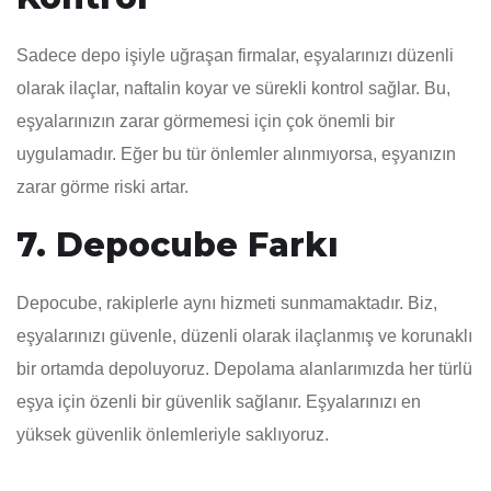
Sadece depo işiyle uğraşan firmalar, eşyalarınızı düzenli
olarak ilaçlar, naftalin koyar ve sürekli kontrol sağlar. Bu,
eşyalarınızın zarar görmemesi için çok önemli bir
uygulamadır. Eğer bu tür önlemler alınmıyorsa, eşyanızın
zarar görme riski artar.
7. Depocube Farkı
Depocube, rakiplerle aynı hizmeti sunmamaktadır. Biz,
eşyalarınızı güvenle, düzenli olarak ilaçlanmış ve korunaklı
bir ortamda depoluyoruz. Depolama alanlarımızda her türlü
eşya için özenli bir güvenlik sağlanır. Eşyalarınızı en
yüksek güvenlik önlemleriyle saklıyoruz.