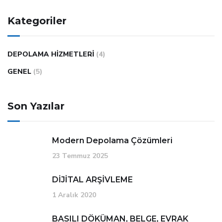
Kategoriler
DEPOLAMA HIZMETLERI
(4)
GENEL
(5)
Son Yazılar
Modern Depolama Çözümleri
23 Temmuz 2025
DİJİTAL ARŞİVLEME
1 Aralık 2020
BASILI DÖKÜMAN, BELGE, EVRAK