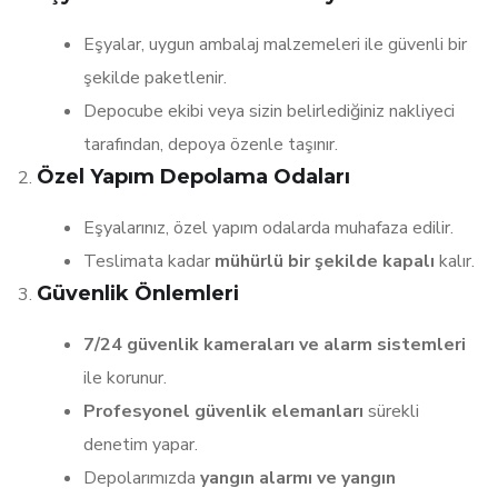
Eşyalar, uygun ambalaj malzemeleri ile güvenli bir
şekilde paketlenir.
Depocube ekibi veya sizin belirlediğiniz nakliyeci
tarafından, depoya özenle taşınır.
Özel Yapım Depolama Odaları
Eşyalarınız, özel yapım odalarda muhafaza edilir.
Teslimata kadar
mühürlü bir şekilde kapalı
kalır.
Güvenlik Önlemleri
7/24 güvenlik kameraları ve alarm sistemleri
ile korunur.
Profesyonel güvenlik elemanları
sürekli
denetim yapar.
Depolarımızda
yangın alarmı ve yangın