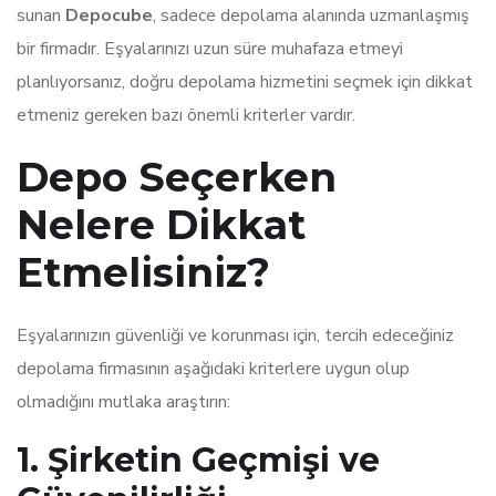
sunan
Depocube
, sadece depolama alanında uzmanlaşmış
bir firmadır. Eşyalarınızı uzun süre muhafaza etmeyi
planlıyorsanız, doğru depolama hizmetini seçmek için dikkat
etmeniz gereken bazı önemli kriterler vardır.
Depo Seçerken
Nelere Dikkat
Etmelisiniz?
Eşyalarınızın güvenliği ve korunması için, tercih edeceğiniz
depolama firmasının aşağıdaki kriterlere uygun olup
olmadığını mutlaka araştırın:
1. Şirketin Geçmişi ve