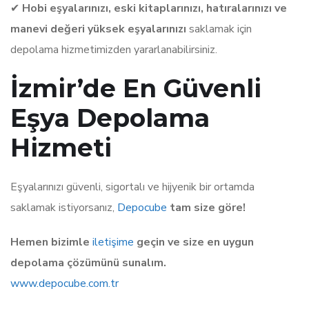
✔
Hobi eşyalarınızı, eski kitaplarınızı, hatıralarınızı ve
manevi değeri yüksek eşyalarınızı
saklamak için
depolama hizmetimizden yararlanabilirsiniz.
İzmir’de En Güvenli
Eşya Depolama
Hizmeti
Eşyalarınızı güvenli, sigortalı ve hijyenik bir ortamda
saklamak istiyorsanız,
Depocube
tam size göre!
Hemen bizimle
iletişime
geçin ve size en uygun
depolama çözümünü sunalım.
www.depocube.com.tr