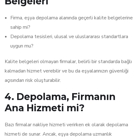
Belgeleri
Firma, eşya depolama alanında geçerli kalite belgelerine
sahip mi?
Depolama tesisleri, ulusal ve uluslararası standartlara
uygun mu?
Kalite belgeleri olmayan firmalar, belirli bir standarda bağlı
kalmadan hizmet verebilir ve bu da eşyalarınızın güvenliği
açısından risk oluşturabilir.
4. Depolama, Firmanın
Ana Hizmeti mi?
Bazı firmalar nakliye hizmeti verirken ek olarak depolama
hizmeti de sunar. Ancak, eşya depolama uzmanlık