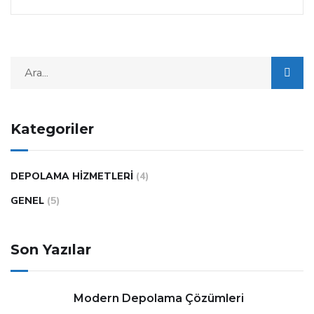
Kategoriler
DEPOLAMA HIZMETLERI
(4)
GENEL
(5)
Son Yazılar
Modern Depolama Çözümleri